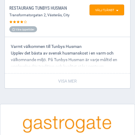
RESTAURANG TUNBYS HUSMAN
VÄLJ TJÄNST
Transformatorgatan 2
,
Västerås
, City
Våra öppettider
Varmt välkommen till Tunbys Husman
Upplev det bästa av svensk husmanskost i en varm och
välkomnande miljö. På Tunbys Husman är varje måltid en
upplevelse där tradition och kvalitet står i centrum.
VISA MER