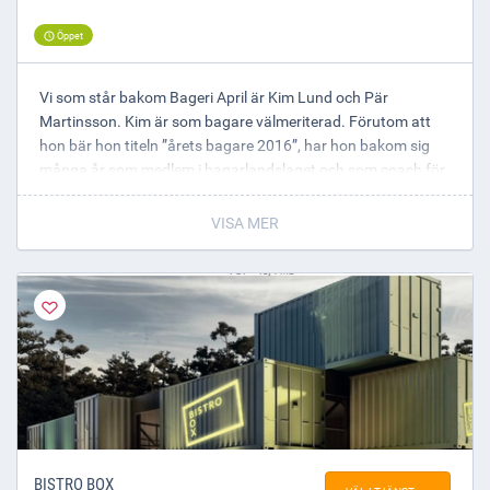
Öppet
Vi som står bakom Bageri April är Kim Lund och Pär
Martinsson. Kim är som bagare välmeriterad. Förutom att
hon bär hon titeln ”årets bagare 2016”, har hon bakom sig
många år som medlem i bagarlandslaget och som coach för
juniorbagarlandslaget. Pär är från grunden kock som efter
flera år av jobb i restaurangkök utomlands landat i Västerås.
VISA MER
BISTRO BOX