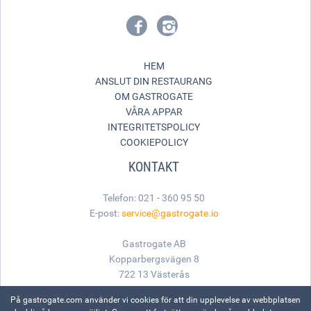
HEM
ANSLUT DIN RESTAURANG
OM GASTROGATE
VÅRA APPAR
INTEGRITETSPOLICY
COOKIEPOLICY
KONTAKT
Telefon: 021 - 360 95 50
E-post:
service@gastrogate.io
Gastrogate AB
Kopparbergsvägen 8
722 13 Västerås
På gastrogate.com använder vi cookies för att din upplevelse av webbplatsen