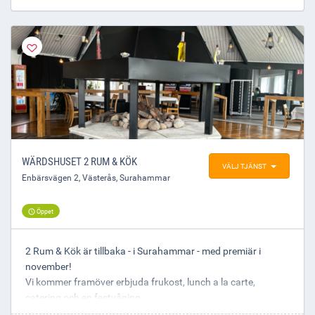
På kvällstid har vi öppet för beställningar.
Varmt välkommen till vår restaurang på entréplan, och
passa även på att kika på vår eminenta festvåning i
Rikssalen för upp till 200 personer.
---
WÄRDSHUSET 2 RUM & KÖK
VÄLJ TJÄNST
Enbärsvägen 2
,
Västerås
, Surahammar
Öppet
2 Rum & Kök är tillbaka - i Surahammar - med premiär i
november!
Vi kommer framöver erbjuda frukost, lunch a la carte,
catering och en festvåning.