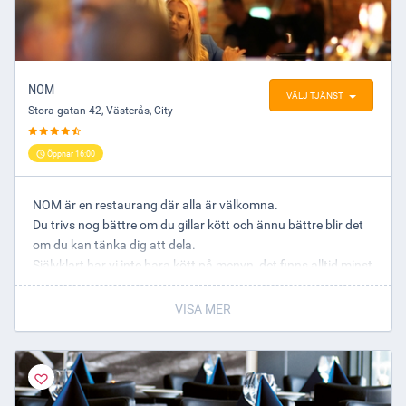
Varmt välkomna önskar vi på Falkenbergska Kvarnen!
NOM
VÄLJ TJÄNST
Stora gatan 42
,
Västerås
, City
Öppnar 16:00
NOM är en restaurang där alla är välkomna.
Du trivs nog bättre om du gillar kött och ännu bättre blir det
om du kan tänka dig att dela.
Självklart har vi inte bara kött på menyn, det finns alltid minst
en fisk och något vegetariskt men hjärtat av menyn består
av kött.
VISA MER
Utbudet varierar naturligt efter säsong men menyn består
alltid av först och främst kött och vi kommer alltid
rekommendera er att dela då det blir mycket trevligare enligt
oss.