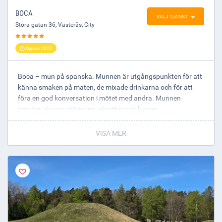
BOCA
VÄLJ TJÄNST
Stora gatan 36
,
Västerås
, City
Öppnar 15:00
Boca – mun på spanska. Munnen är utgångspunkten för att
känna smaken på maten, de mixade drinkarna och för att
föra en god konversation i mötet med andra. Munnen
smakar, skapar stämning, skrattar och kysser.
Boca.
VISA MER
Hos oss beställer du enkelt med appen WEIQ. På borden
finns en QR-kod med ert bordsnummer. Luta dig tillbaka och
bli serverad till bordet.
Öppettider
Måndag: stängt
Tisdag: stängt