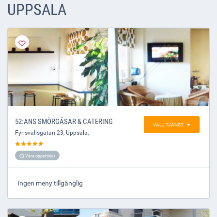
UPPSALA
52:ANS SMÖRGÅSAR & CATERING
VÄLJ TJÄNST
Fyrisvallsgatan 23
,
Uppsala
,
Våra öppettider
Ingen meny tillgänglig