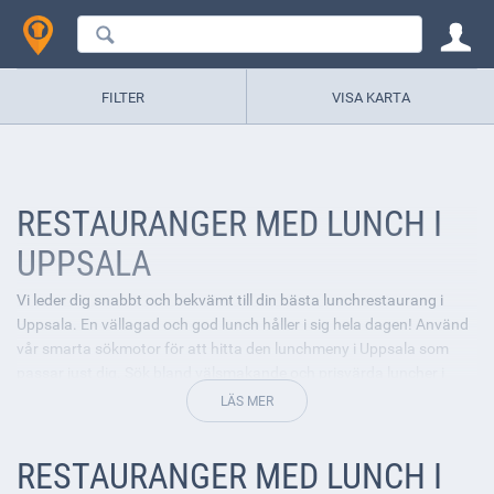
FILTER
VISA KARTA
RESTAURANGER MED LUNCH I
UPPSALA
Vi leder dig snabbt och bekvämt till din bästa lunchrestaurang i
Uppsala. En vällagad och god lunch håller i sig hela dagen! Använd
vår smarta sökmotor för att hitta den lunchmeny i Uppsala som
passar just dig. Sök bland välsmakande och prisvärda luncher i
Uppsala och skriv gärna en recension för att inspirera andra. Det
bjuds på allt från husmanskost till asiatiskt. Vilken blir dagens lunch
i Uppsala för dig?
RESTAURANGER MED LUNCH I