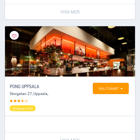
VISA MER
PONG UPPSALA
VÄLJ TJÄNST
Storgatan 27
,
Uppsala
,
Öppnar 10:30