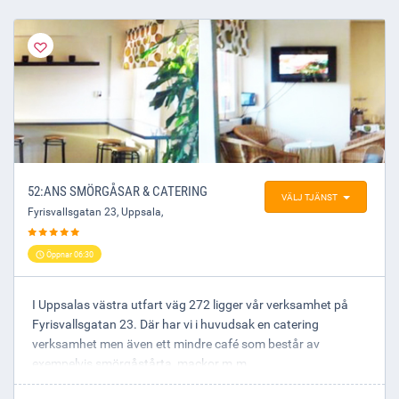
52:ANS SMÖRGÅSAR & CATERING
VÄLJ TJÄNST
Fyrisvallsgatan 23
,
Uppsala
,
Öppnar 06:30
I Uppsalas västra utfart väg 272 ligger vår verksamhet på
Fyrisvallsgatan 23. Där har vi i huvudsak en catering
verksamhet men även ett mindre café som består av
exempelvis smörgåstårta, mackor m.m