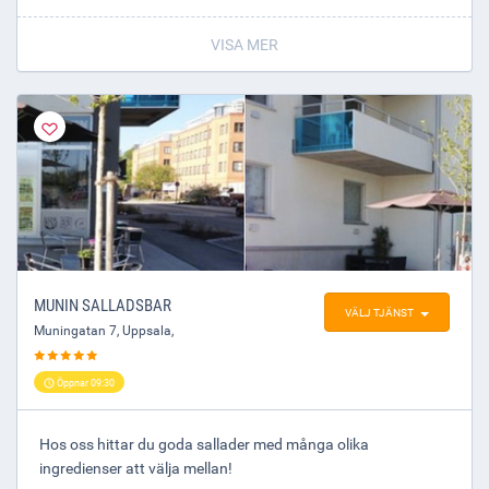
Vårt vinförråd består av italienska kvalitetsviner med ett
VISA MER
brett sortiment av bl. a. Amarone, Barolo och Brunello.
Varmt välkommen!
MUNIN SALLADSBAR
VÄLJ TJÄNST
Muningatan 7
,
Uppsala
,
Öppnar 09:30
Hos oss hittar du goda sallader med många olika
ingredienser att välja mellan!