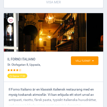
VISA MER
Välkommen med din beställning senast 2 arbetsdagar innan
avhämtning! på telefon 018-525252
Under veckorna 28 till och med 32 har vi avvikande
öppettider men öppet för beställningar
IL FORNO ITALIANO
VÄLJ TJÄNST
St: Olofsgatan 8
,
Uppsala
,
Öppnar 17:00
Il Forno Italiano är en klassisk italiensk restaurang med en
mysig toskansk atmosfär. Vi kan erbjuda ett stort urval av
antipasti, risotto, färsk pasta, typiskt italienska huvudrätter,
vedugnsgräddade pizzor samt genuina desserter.