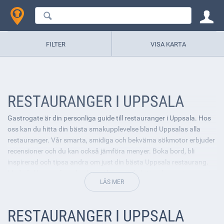
FILTER
VISA KARTA
RESTAURANGER I UPPSALA
Gastrogate är din personliga guide till restauranger i Uppsala. Hos
oss kan du hitta din bästa smakupplevelse bland Uppsalas alla
restauranger. Vår smarta, smidiga och bekväma sökmotor erbjuder
recensioner och du kan också jämföra menyer. Boka bord, bli
inspirerad och tipsa andra om just din bästa Uppsala restaurang.
Med vår långa erfarenhet kan vi lova att du hittar den restaurang i
Uppsala som passar dina smaklökar bäst.
RESTAURANGER I UPPSALA