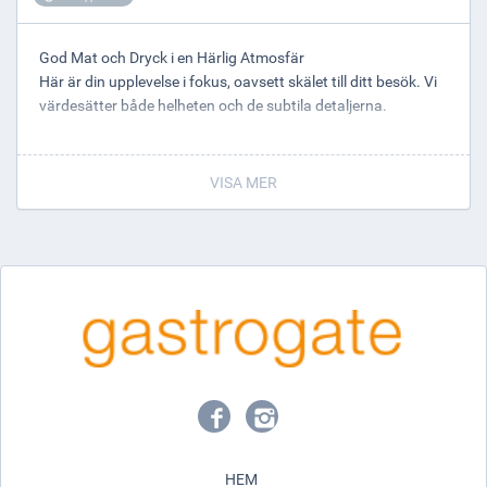
God Mat och Dryck i en Härlig Atmosfär
Här är din upplevelse i fokus, oavsett skälet till ditt besök. Vi
värdesätter både helheten och de subtila detaljerna.
Vår filosofi är att erbjuda dig delikat mat och dryck i en
atmosfär som förgyller tillvaron. Vi är stolta över att
VISA MER
presentera en mångfacetterad upplevelse som inkluderar
utsökta kötträtter, havets läckerheter, färsk fisk, pasta,
smakrika grönsaker och solmogna frukter. Vår vinlista är
imponerande och omfattar världens alla hörn för att
tillfredsställa alla smaker.
Välkommen till restaurang Riva.
Ett underbart läge vid Strängnäs gästhamn!
HEM