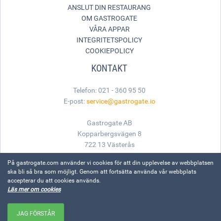
ANSLUT DIN RESTAURANG
OM GASTROGATE
VÅRA APPAR
INTEGRITETSPOLICY
COOKIEPOLICY
KONTAKT
Telefon: 021 - 360 95 50
E-post:
service@gastrogate.io
Gastrogate AB
Kopparbergsvägen 8
722 13 Västerås
På gastrogate.com använder vi cookies för att din upplevelse av webbplatsen
ska bli så bra som möjligt. Genom att fortsätta använda vår webbplats
accepterar du att cookies används.
Läs mer om cookies
Made with
for great food
© Gastrogate, 1999-2026. Alla rättigheter reserverade.
JAG FÖRSTÅR