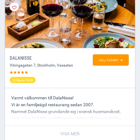
DALANISSE
VÄLJ TJÄNST
Vikingagatan 7
,
Stockholm
, Vasastan
Öppnar 16:00
Varmt välkommen till DalaNisse!
Vi är en familjeägd restaurang sedan 2007.
Namnet DalaNisse grundande sig i svensk husmanskost,
som vi har behållit med klassiska rätter och har med tiden
utvecklat moderna rätter med spännande ingredienser.
Vi är ett ambitiöst team som är passionerade över god mat,
VISA MER
trivsam miljö och god service. Vi önskar att varje måltid ska