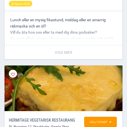
Öppnar 09:00
Lunch eller en mysig fikastund, middag eller en smarrig
räkmacka och en öl?
Vill du äta hos oss eller ta med dig dina godsaker?
Oavsett vilket, så ser vi fram emot att höra av dig och att få
välkomna dig som gäst!
VISA MER
Väl mött på Grillska Huset
Lars Sjölund
HERMITAGE VEGETARISK RESTAURANG
VÄLJ TJÄNST
St. Nygatan 11
,
Stockholm
, Gamla Stan