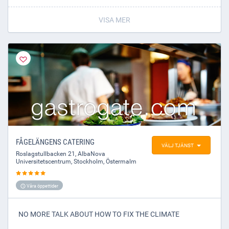
Vi serverar även lunch.
VISA MER
Vi kommer att visa Allsvenskan, Premier League, Conference
League, Europa League samt Champions League på
restaurangen.
FÅGELÄNGENS CATERING
VÄLJ TJÄNST
Roslagstullbacken 21, AlbaNova
Universitetscentrum
,
Stockholm
, Östermalm
Våra öppettider
NO MORE TALK ABOUT HOW TO FIX THE CLIMATE