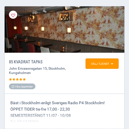
Låt dig inspireras eller tipsa andra om just ditt favoritkök. Med vår
långa erfarenhet kan vi lova att du hittar den restaurang i
Stockholm som passar just dig.
85 KVADRAT TAPAS
VÄLJ TJÄNST
John Ericssonsgatan 15
,
Stockholm
,
Kungsholmen
Våra öppettider
Bäst i Stockholm enligt Sveriges Radio P4 Stockholm!
ÖPPET TIDER tis-fre 17,00 - 22,30
SEMESTERSTÄNGT 11/07 - 10/08
Tel. 08 6545806
LÖNELÖRDAGAR (första lördag efter 25 varje månad)