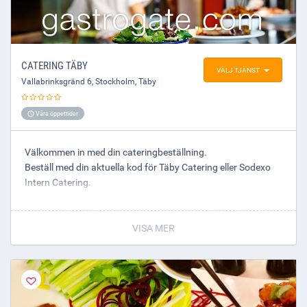
Beställer du catering kör vi ut beställningen enligt
överenskommelse.
Välkommen in till oss på Café Kärven och låt vår trevliga
CATERING TÄBY
VÄLJ TJÄNST
personal ta hand om dig!
Vallabrinksgränd 6
,
Stockholm
, Täby
Våra öppettider
Välkommen in med din cateringbeställning.
Beställ med din aktuella kod för Täby Catering eller Sodexo
Intern Catering.
VISA MER