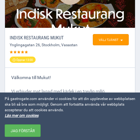
INDISK RESTAURANG MUKUT
VÄLJ TJÄNST
Ynglingagatan 26
,
Stockholm
, Vasastan
Öppnar 13:00
Välkomna till Mukut!
Vi erbjuder mat lagad med kärlek i en trevlig miljö.
Hos oss får du en härlig upplevelse och den personliga
På gastrogate.com använder vi cookies för att din upplevelse av webbplatsen
ska bli så bra som möjligt. Genom att fortsätta använda vår webbplats
servicen tillsammans med vällagad mat är viktiga
accepterar du att cookies används.
ingredienser hos oss. Vi gör allt för att du som gäst skall
VISA MER
Läs mer om cookies
trivas!
JAG FÖRSTÅR
Varmt välkomna!