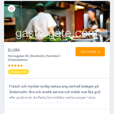
ELLORA
VÄLJ TJÄNST
Hornsgatan 85
,
Stockholm
, Hornstull /
Zinkensdamm
Öppnar 13:00
Fräsch och mycket rymlig restaurang centralt belägen på
Södermalm. Bra och snabb service och indisk mat lika god
eller godare än de flesta bra indiska restauranger i stan.
Vi finns nu även på ubereats, Wolt och Foodora. Ni är
välkomna att beställa vår mat via deras appar och om ni