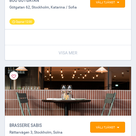
BOO GÖTGATAN
VÄLJ TJÄNST
Götgatan 62
,
Stockholm
, Katarina / Sofia
Öppnar 12:00
VISA MER
BRASSERIE SABIS
VÄLJ TJÄNST
Rättarvägen 3
,
Stockholm
, Solna