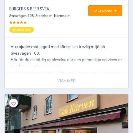
besöket på Bryggeriet. Allt för att ni ska få en perfekt kväll.
BURGERS & BEER SVEA
VÄLJ TJÄNST
Maten tillagas med omsorg av våra duktiga kockar och ger
Sveavägen 108
,
Stockholm
, Norrmalm
en härlig smakupplevelse.
Öppnar 12:00
Varmt välkomna in för en bit mat!
Vi erbjuder mat lagad med kärlek i en trevlig miljö på
Sveavägen 108.
Här får du en härlig upplevelse där den personliga servicen är
en viktig ingrediens hos oss.
Varmt välkomna!
VISA MER