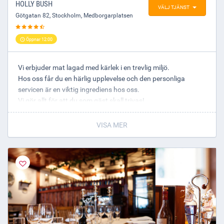
HOLLY BUSH
VÄLJ TJÄNST
08-4119500
Götgatan 82
,
Stockholm
, Medborgarplatsen
Öppnar 12:00
Vi erbjuder mat lagad med kärlek i en trevlig miljö.
Hos oss får du en härlig upplevelse och den personliga
servicen är en viktig ingrediens hos oss.
Vi gör allt för att du som gäst skall trivas!
Varmt välkomna!
VISA MER