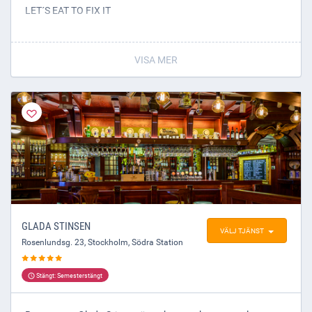
LET´S EAT TO FIX IT
WE GOT THE FOOD!
VISA MER
GLADA STINSEN
VÄLJ TJÄNST
Rosenlundsg. 23
,
Stockholm
, Södra Station
Stängt: Semesterstängt