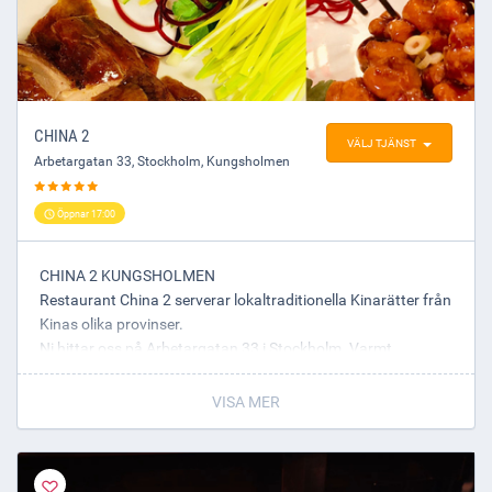
CHINA 2
VÄLJ TJÄNST
Arbetargatan 33
,
Stockholm
, Kungsholmen
Öppnar 17:00
CHINA 2 KUNGSHOLMEN
Restaurant China 2 serverar lokaltraditionella Kinarätter från
Kinas olika provinser.
Ni hittar oss på Arbetargatan 33 i Stockholm. Varmt
välkomna!
VISA MER
Julöppettider:
23 dec: stängt