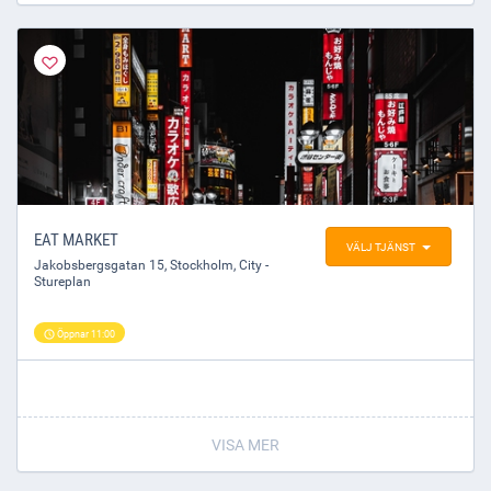
vara en minnesvärd upplevelse för våra gäster och dess
sällskap.
Hjärtligt välkomna in!
EAT MARKET
VÄLJ TJÄNST
Jakobsbergsgatan 15
,
Stockholm
, City -
Stureplan
Öppnar 11:00
VISA MER