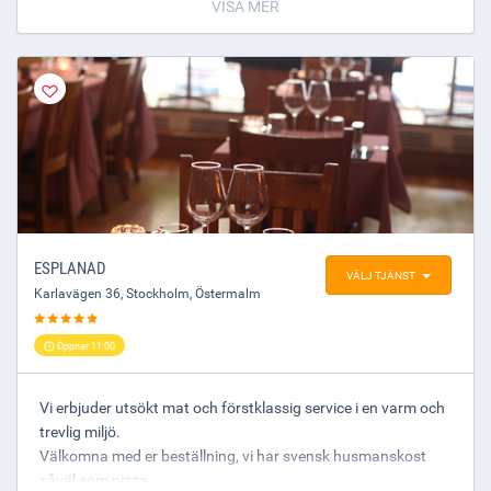
önskar få maten levererad till er dörr samt ringa oss för
VISA MER
avhämtning.
The only decent Indian place in Stockholm. Nice atmosphere,
spacious, decent selection of drinks & spirits.
ESPLANAD
VÄLJ TJÄNST
Karlavägen 36
,
Stockholm
, Östermalm
Öppnar 11:00
Vi erbjuder utsökt mat och förstklassig service i en varm och
trevlig miljö.
Välkomna med er beställning, vi har svensk husmanskost
såväl som pizza.