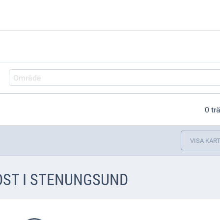
Område
0 tr
VISA KAR
ST I STENUNGSUND