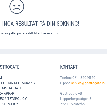
 INGA RESULTAT PÅ DIN SÖKNING!
ning eller justera ditt filter här ovanför!
STROGATE
KONTAKT
M
Telefon: 021 - 360 95 50
SLUT DIN RESTAURANG
E-post:
service@gastrogate.io
 GASTROGATE
RA APPAR
Gastrogate AB
TEGRITETSPOLICY
Kopparbergsvägen 8
OKIEPOLICY
722 13 Västerås