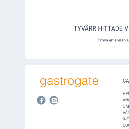
TYVÄRR HITTADE VI
Prova en annan sök
GA
HE
AN
OM
VÅ
IN
CO