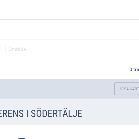
Område
0 tr
VISA KAR
RENS I SÖDERTÄLJE