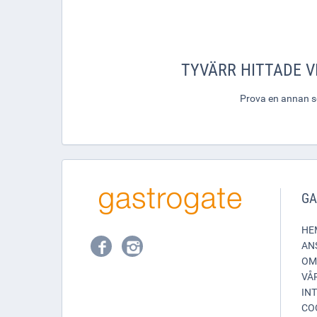
TYVÄRR HITTADE VI
Prova en annan sök
GA
HE
AN
OM
VÅ
IN
CO