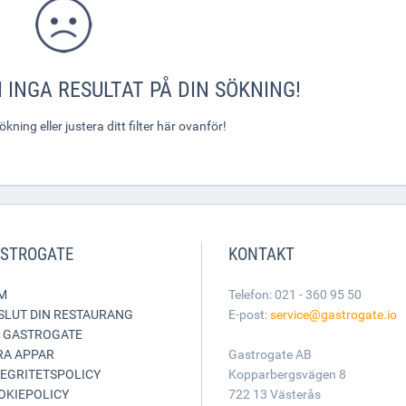
 INGA RESULTAT PÅ DIN SÖKNING!
ning eller justera ditt filter här ovanför!
STROGATE
KONTAKT
M
Telefon: 021 - 360 95 50
SLUT DIN RESTAURANG
E-post:
service@gastrogate.io
 GASTROGATE
RA APPAR
Gastrogate AB
TEGRITETSPOLICY
Kopparbergsvägen 8
OKIEPOLICY
722 13 Västerås