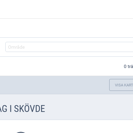
Område
0 tr
VISA KAR
G I SKÖVDE