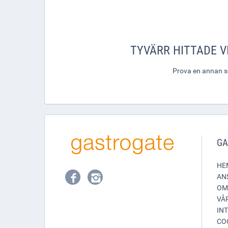
TYVÄRR HITTADE VI
Prova en annan sök
GA
HE
AN
OM
VÅ
IN
CO