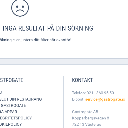
 INGA RESULTAT PÅ DIN SÖKNING!
ning eller justera ditt filter här ovanför!
STROGATE
KONTAKT
M
Telefon: 021 - 360 95 50
SLUT DIN RESTAURANG
E-post:
service@gastrogate.io
 GASTROGATE
RA APPAR
Gastrogate AB
TEGRITETSPOLICY
Kopparbergsvägen 8
OKIEPOLICY
722 13 Västerås