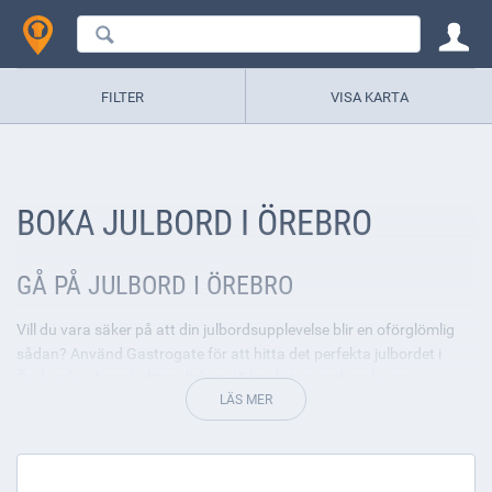
FILTER
VISA KARTA
BOKA JULBORD I ÖREBRO
GÅ PÅ JULBORD I ÖREBRO
Vill du vara säker på att din julbordsupplevelse blir en oförglömlig
sådan? Använd Gastrogate för att hitta det perfekta julbordet i
Örebro för dig och ditt sällskap. Vi har listat stadens bästa
restauranger inför det traditionella firandet.
HÖR VINTERN TILL