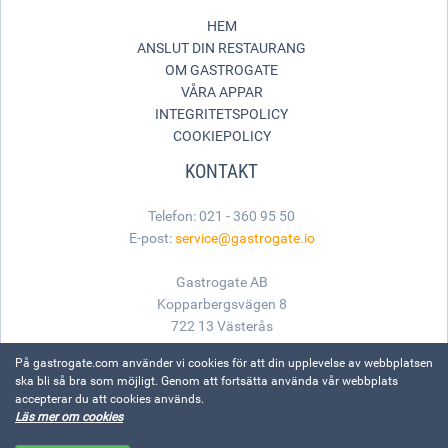
HEM
ANSLUT DIN RESTAURANG
OM GASTROGATE
VÅRA APPAR
INTEGRITETSPOLICY
COOKIEPOLICY
KONTAKT
Telefon: 021 - 360 95 50
E-post:
service@gastrogate.io
Gastrogate AB
Kopparbergsvägen 8
722 13 Västerås
På gastrogate.com använder vi cookies för att din upplevelse av webbplatsen
ska bli så bra som möjligt. Genom att fortsätta använda vår webbplats
accepterar du att cookies används.
Made with
for great food
Läs mer om cookies
© Gastrogate, 1999-2026. Alla rättigheter reserverade.