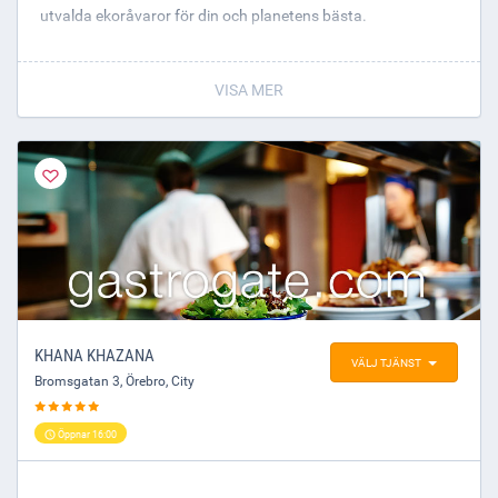
utvalda ekoråvaror för din och planetens bästa.
VISA MER
KHANA KHAZANA
VÄLJ TJÄNST
Bromsgatan 3
,
Örebro
, City
Öppnar 16:00