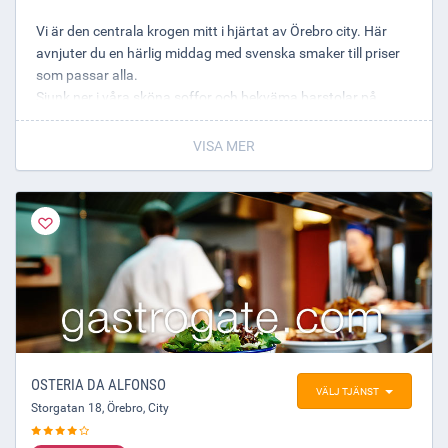
Vi är den centrala krogen mitt i hjärtat av Örebro city. Här
avnjuter du en härlig middag med svenska smaker till priser
som passar alla.
Sjunk ner i våra sköna soffor och bekväma barstolar på
entréplan för en mysig förfest, medan övervåningen vigs mer
åt matgäster.
VISA MER
OSTERIA DA ALFONSO
VÄLJ TJÄNST
Storgatan 18
,
Örebro
, City