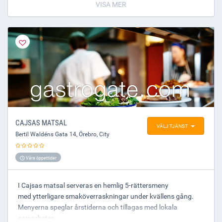
VISA MER
Hjärtligt välkomna till oss!
Buon Appetito
Dan & Ola
CAJSAS MATSAL
VÄLJ TJÄNST
Bertil Waldéns Gata 14
,
Örebro
, City
Våra öppettider
I Cajsas matsal serveras en hemlig 5-rättersmeny
med ytterligare smaköverraskningar under kvällens gång.
Menyerna speglar årstiderna och tillagas med lokala
samarbeten.