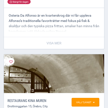
Stängt för dagen
Osteria Da Alfonso är en kvarterskrog där ni får uppleva
Alfonso’s traditionella favoriträtter med fokus på fisk &
skaldjur och den typiska pizza frittan, smaker han minns från
barndomen i sitt älskade soliga Neapel.
Öppettider
VISA MER
mån-tors 16.30 -22.00
fre 16.00-23
lör 16.00 -23
söndag stängt
RESTAURANG KINA MUREN
VÄLJ TJÄNST
Drottninggatan 15
,
Örebro
, City