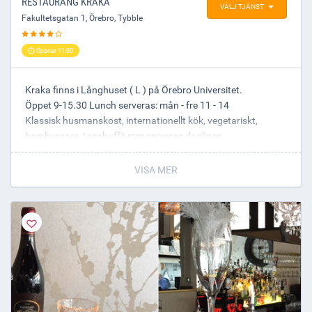
RESTAURANG KRAKA
VÄLJ TJÄNST
Fakultetsgatan 1
,
Örebro
, Tybble
Öppnar 11:00
Kraka finns i Långhuset ( L ) på Örebro Universitet.
Öppet 9-15.30 Lunch serveras: mån - fre 11 - 14
Klassisk husmanskost, internationellt kök, vegetariskt,
hamburgare, tacobuffè mm serveras dagligen.
Dagens lunch 119 kr, lunchkuponger i häften om 10 st 1090
kr. Sodexogästkort 107 kr/lunch.
VISA MER
För bokning- kraka.se@sodexo.com
Kraka 076-502 32 11
EAT 076-502 31 07