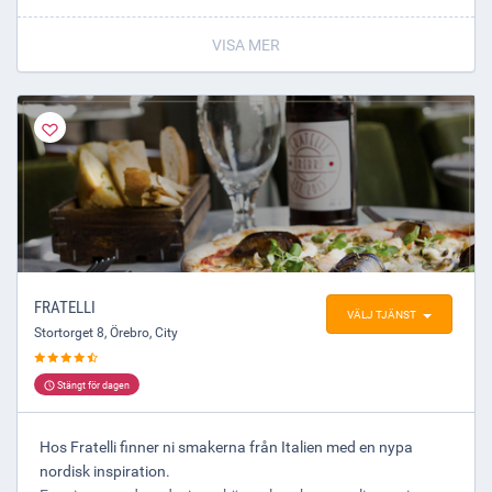
(Brukar vara ca 11 serveringar per person)
VISA MER
FRATELLI
VÄLJ TJÄNST
Stortorget 8
,
Örebro
, City
Stängt för dagen
Hos Fratelli finner ni smakerna från Italien med en nypa
nordisk inspiration.