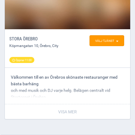
STORA ÖREBRO
VÄLJ TJÄNST
Köpmangatan 10
,
Örebro
, City
Öppnar 11:00
Välkommen till en av Örebros skönaste restauranger med
bästa barhäng
och med musik och DJ varje helg. Belägen centralt vid
Stortorget i Örebro.
VISA MER