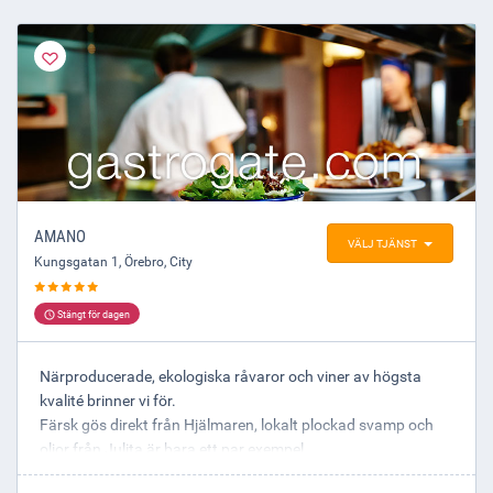
AMANO
VÄLJ TJÄNST
Kungsgatan 1
,
Örebro
, City
Stängt för dagen
Närproducerade, ekologiska råvaror och viner av högsta
kvalité brinner vi för.
Färsk gös direkt från Hjälmaren, lokalt plockad svamp och
oljor från Julita är bara ett par exempel.
Vi har också en av Sveriges största italienska vinkällare.