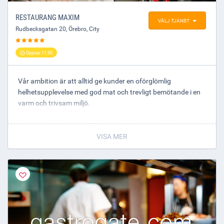
RESTAURANG MAXIM
VÄLJ TJÄNST
Rudbecksgatan 20
,
Örebro
, City
Öppnar 11:30
Vår ambition är att alltid ge kunder en oförglömlig
helhetsupplevelse med god mat och trevligt bemötande i en
varm och trivsam miljö.
VISA MER