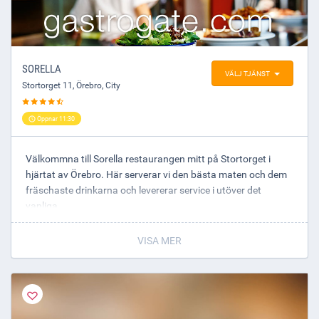
SORELLA
VÄLJ TJÄNST
Stortorget 11
,
Örebro
, City
Öppnar 11:30
Välkommna till Sorella restaurangen mitt på Stortorget i
hjärtat av Örebro. Här serverar vi den bästa maten och dem
fräschaste drinkarna och levererar service i utöver det
vanliga.
Sorella är mötesplatsen med en gemytlig och pulserande
atmosfär. Till oss kommer man för att äta en trevlig middag
VISA MER
eller bara njuta av en god cocktail.
Vi ses!