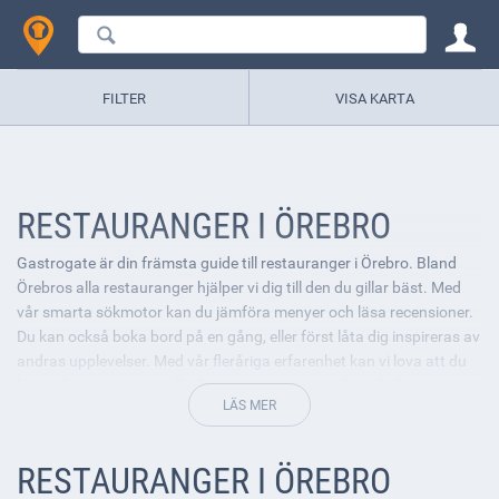
FILTER
VISA KARTA
RESTAURANGER I ÖREBRO
Gastrogate är din främsta guide till restauranger i Örebro. Bland
Örebros alla restauranger hjälper vi dig till den du gillar bäst. Med
vår smarta sökmotor kan du jämföra menyer och läsa recensioner.
Du kan också boka bord på en gång, eller först låta dig inspireras av
andras upplevelser. Med vår fleråriga erfarenhet kan vi lova att du
hittar den restaurang i Örebro som passar just dig och dina
smaklökar bäst.
RESTAURANGER I ÖREBRO