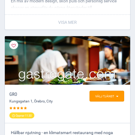
En mix av modern design, skön puls och personlig service
skapar en atmosfär du gärna återvänder till.
VISA MER
GRO
VÄLJ TJÄNST
Kungsgatan 1
,
Örebro
, City
Öppnar 11:30
Hållbar njutning - en klimatsmart restaurang med noga