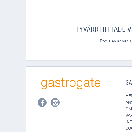
TYVÄRR HITTADE VI
Prova en annan sök
GA
HE
AN
OM
VÅ
IN
CO