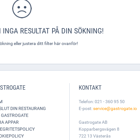
 INGA RESULTAT PÅ DIN SÖKNING!
ning eller justera ditt filter här ovanför!
STROGATE
KONTAKT
M
Telefon: 021 - 360 95 50
SLUT DIN RESTAURANG
E-post:
service@gastrogate.io
 GASTROGATE
RA APPAR
Gastrogate AB
TEGRITETSPOLICY
Kopparbergsvägen 8
OKIEPOLICY
722 13 Västerås