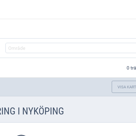
Område
0 tr
VISA KAR
ING I NYKÖPING