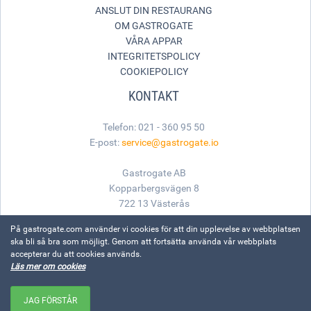
ANSLUT DIN RESTAURANG
OM GASTROGATE
VÅRA APPAR
INTEGRITETSPOLICY
COOKIEPOLICY
KONTAKT
Telefon: 021 - 360 95 50
E-post:
service@gastrogate.io
Gastrogate AB
Kopparbergsvägen 8
722 13 Västerås
På gastrogate.com använder vi cookies för att din upplevelse av webbplatsen
ska bli så bra som möjligt. Genom att fortsätta använda vår webbplats
accepterar du att cookies används.
Läs mer om cookies
Made with
for great food
© Gastrogate, 1999-2026. Alla rättigheter reserverade.
JAG FÖRSTÅR