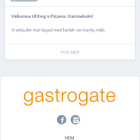
Välkomna till King´s Pizzeria i Katrineholm!
Vi erbjuder mat lagad med kärlek i en trevlig miljö.
Hos oss får du en härlig upplevelse och den personliga
servicen tillsammans med vällagad mat är viktiga
VISA MER
ingredienser hos oss.
Vi gör allt för att du som gäst skall trivas!
Varmt välkomna!
HEM