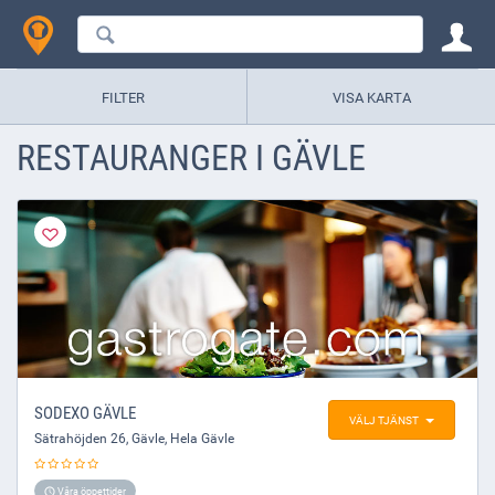
FILTER
VISA KARTA
RESTAURANGER I GÄVLE
SODEXO GÄVLE
VÄLJ TJÄNST
Sätrahöjden 26
,
Gävle
, Hela Gävle
Våra öppettider