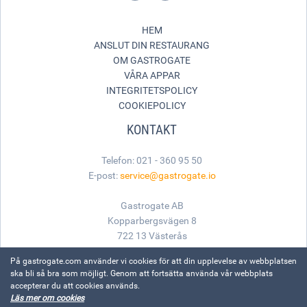
HEM
ANSLUT DIN RESTAURANG
OM GASTROGATE
VÅRA APPAR
INTEGRITETSPOLICY
COOKIEPOLICY
KONTAKT
Telefon: 021 - 360 95 50
E-post:
service@gastrogate.io
Gastrogate AB
Kopparbergsvägen 8
722 13 Västerås
På gastrogate.com använder vi cookies för att din upplevelse av webbplatsen
ska bli så bra som möjligt. Genom att fortsätta använda vår webbplats
accepterar du att cookies används.
Läs mer om cookies
Made with
for great food